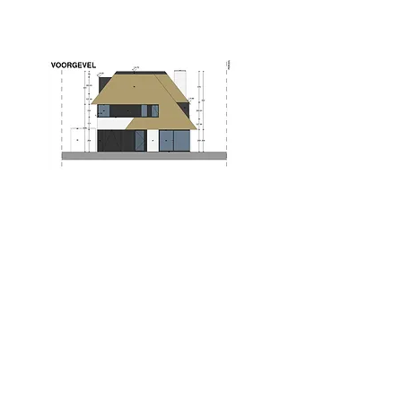
8300 Knokke-Heist
Nieuwbouw villa
Perceel 628 m2 | 5 slaapk. | garage
Abelendreef 1
8300 Knokke-Heist
Contacteer ons