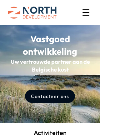
Vastgoed
ontwikkeling
Uw vertrouwde partner aan de
Belgische kust
Contacteer ons
Activiteiten