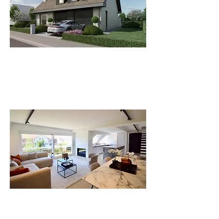
Gerenoveerde villa
Perceel 784 m2 | 4 kamers | zwembad
Residentiële wijk
8300 Knokke-Heist
Duplex appartement
3 slaapk. | 2 badkamers | 2 terrassen
Zoutelaan 100