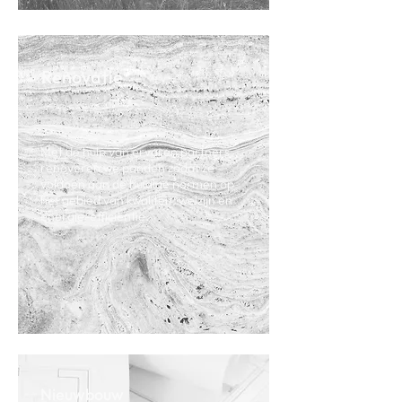
Renovatie
Met de hulp van ervaren partners
renoveren we panden zodat ze
voldoen aan de huidige normen op
het gebied van kwaliteit, welzijn en
energie-efficiëntie.
Nieuwbouw